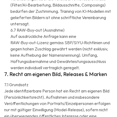
(Filter/AI‑Bearbeitung, Bildausschnitte, Composings)
bedürfen der Zustimmung. Training von KI‑Modellen mit
gelieferten Bildern ist ohne schriftliche Vereinbarung
untersagt.
6.7 RAW‑Buy‑out (Ausnahme)
Auf ausdrückliche Anfrage kann eine
RAW‑Buy‑out‑Lizenz gemäss SBF/SIYU‑Richtlinien und
gegen hohen Zuschlag gewährt werden (nicht exklusiv,
keine Aufhebung der Namensnennung). Umfang,
Haftungsübernahme und Gewährleistungsausschluss
werden individuell vertraglich geregelt.
7. Recht am eigenen Bild, Releases & Marken
7.1 Grundsatz
Jede identifizierbare Person hat ein Recht am eigenen Bild
(Persönlichkeitsrecht). Aufnahmen und insbesondere
Veröffentlichungen von Portraits/Einzelpersonen erfolgen
nur mit gültiger Einwilligung (Model‑Release), sofern nicht
ein überwiegendes öffentliches Interesse oder eine