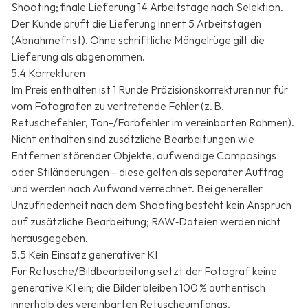
Shooting; finale Lieferung 14 Arbeitstage nach Selektion.
Der Kunde prüft die Lieferung innert 5 Arbeitstagen
(Abnahmefrist). Ohne schriftliche Mängelrüge gilt die
Lieferung als abgenommen.
5.4 Korrekturen
Im Preis enthalten ist 1 Runde Präzisionskorrekturen nur für
vom Fotografen zu vertretende Fehler (z. B.
Retuschefehler, Ton-/Farbfehler im vereinbarten Rahmen).
Nicht enthalten sind zusätzliche Bearbeitungen wie
Entfernen störender Objekte, aufwendige Composings
oder Stiländerungen – diese gelten als separater Auftrag
und werden nach Aufwand verrechnet. Bei genereller
Unzufriedenheit nach dem Shooting besteht kein Anspruch
auf zusätzliche Bearbeitung; RAW‑Dateien werden nicht
herausgegeben.
5.5 Kein Einsatz generativer KI
Für Retusche/Bildbearbeitung setzt der Fotograf keine
generative KI ein; die Bilder bleiben 100 % authentisch
innerhalb des vereinbarten Retuscheumfangs.